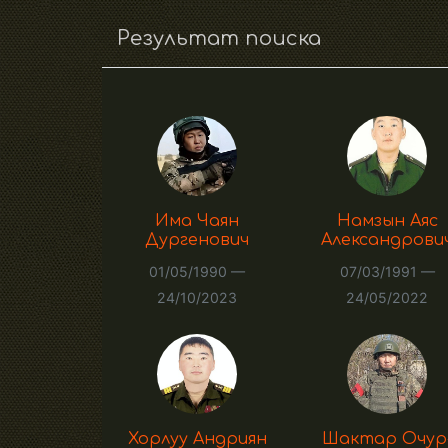
Результат поиска
Има Чаян
Намзын Аяс
Дургенович
Александрови
01/05/1990 —
07/03/1991 —
24/10/2023
24/05/2022
Хорлуу Андриян
Шактар Очур