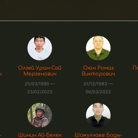
Олзей Уран-Сай
Оюн Ромаз
П
ч
Мергенович
Викторович
25/03/1990 —
01/12/1983 —
23/02/2023
06/03/2022
-
Шинин Ай-Белек
Шожулчаев Бады-