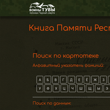
Книга Памяти Рес
Поиск по картотеке
Алфавитный указатель фамилий:
А
Б
В
Г
Д
Е
Ё
Ж
З
У
Ф
Х
Ц
Ч
Ш
Щ
Ы
Э
Поиск по данным: