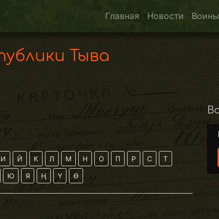
Главная
Новости
Воины
публики Тыва
Вс
И
Й
К
Л
М
Н
О
П
Р
С
Т
Ю
Я
Ң
Ү
Ө