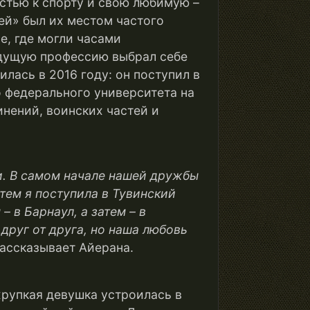
стью к спорту и свою любимую –
ей» был их местом частого
е, где могли часами
будущую профессию выбрал себе
лась в 2016 году: он поступил в
 федерального университета на
нений, воинских частей и
и
.
В самом начале нашей дружбы
атем я поступила в Тувинский
 – в Барнаул, а
затем – в
друг от друга, но наша любовь
рассказывает Айерана.
рупкая девушка устроилась в