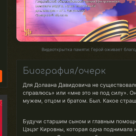
Видеоткрытка памяти: Герой оживает благо
Биография/очерк
Для Долаана Давидовича не существовало
справлюсь» или «мне это не под силу». 
мужем, отцом и братом. Был. Какое страш
Будучи старшим сыном и главным помощн
Цэцэг Кировны, которая одна поднимала н