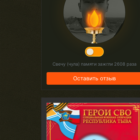
Свечу (чула) памяти зажгли
2608
раза
Оставить отзыв