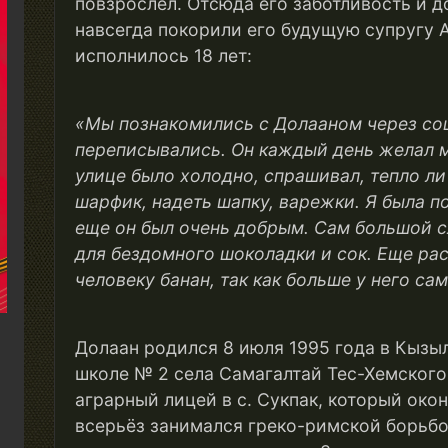
повзрослел. Отсюда его заботливость и до
навсегда покорили его будущую супругу А
исполнилось 18 лет:
«
Мы познакомились с Долааном через со
переписывались
. Он каждый день желал м
улице было холодно, спрашивал, тепло ли
шарфик, надеть шапку, варежки. Я была п
еще он был очень добрым. Сам большой 
для бездомного шоколадки и сок. Еще рас
человеку банан, так как больше у него са
Долаан родился 8 июля 1995 года в Кызыл
школе № 2 села Самагалтай Тес-Хемского
аграрный лицей в с. Сукпак, который окон
всерьёз занимался греко-римской борьбо