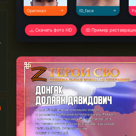
Оригинал
ID_face
Р
Скачать фото HD
Пример реставраци
-
и