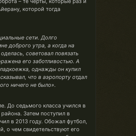
брота – те черты, которые раз и
йерану, которой тогда
циальные сети. Долго
не доброго утра, а когда на
 оделась, советовал повязать
оражена его заботливостью. А
сладкоежка, однажды он купил
сказывал, что в аэропорту отдал
мого ничего не было
»
.
е. До седьмого класса учился в
 района. Затем поступил в
чил в 2013 году. Обожал футбол,
й, о чем свидетельствуют его