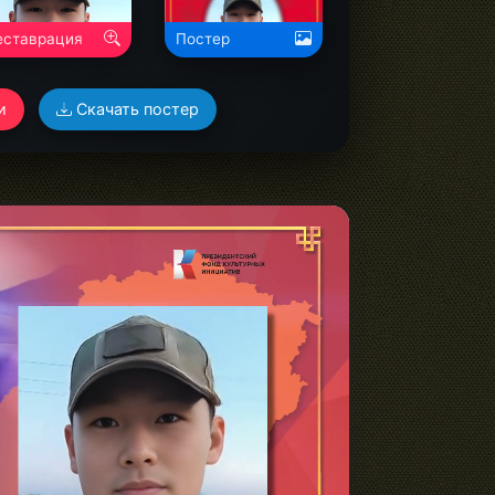
Давидович">
еставрация
Постер
и
Скачать постер