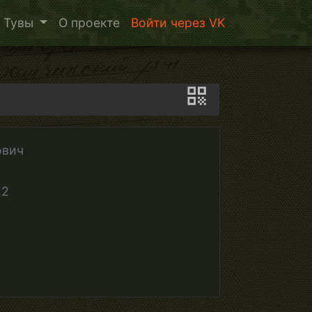
 Тувы
О проекте
Войти через VK
ович
22