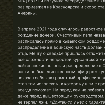
МВД по РТ и получила распределение в О
раз приезжал из Красноярска и скоро ста
Айераны.
В апреле 2021 года случилось радостное
рождение дочери. Счастливый папа назва
расписалась прямо в кызылском роддоме,
распределение в воинскую часть Долаан х
отца. Мечту о свадьбе пришлось отложит
все сложности непростой курсантской жи
лейтенанские погоны и распределение в 
части он был единственным офицером ту
показал себя как грамотный профессиона
стал тем человеком, к которому шли с пр
всегда поможет. Ни перед кем не лебезил
даже перед вышестоящим руководством. 
не терпел лжи.
«
Донгак-то у нас с характ