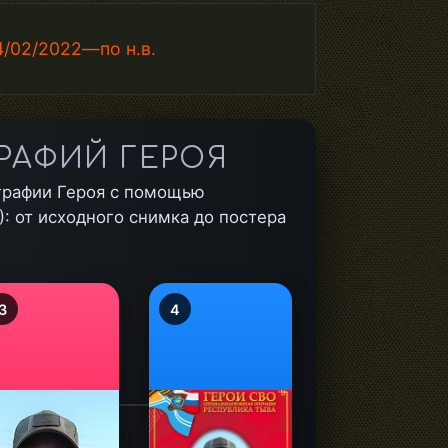
/02/2022—по н.в.
РАФИЙ ГЕРОЯ
графии Героя с помощью
: от исходного снимка до постера
3
4
alt="Донгак
Долаан