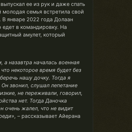
выпускал ее из рук и даже спать
ий молодая семья встретила свой
 В январе 2022 года Долаан
о едет в командировку. На
ащитный амулет, который
, а назавтра началась военная
 что некоторое время будет без
 беречь нашу дочку. Тогда я
 Он звонил, слушал лепетание
лизкие, не переживали, говорил,
ойства нет. Тогда Даночка
н очень жалел, что не видит
ереди
»,
– рассказывает Айерана