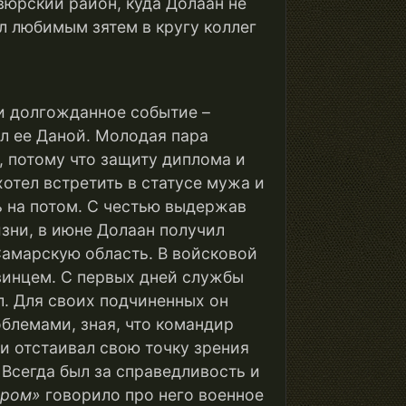
вюрский район, куда Долаан не
л любимым зятем в кругу коллег
 и долгожданное событие –
л ее Даной. Молодая пара
 потому что защиту диплома и
отел встретить в статусе мужа и
ь на потом. С честью выдержав
зни, в июне Долаан получил
Самарскую область. В войсковой
винцем. С первых дней службы
л. Для своих подчиненных он
облемами, зная, что командир
 и отстаивал свою точку зрения
Всегда был за справедливость и
ером
»
говорило про него военное