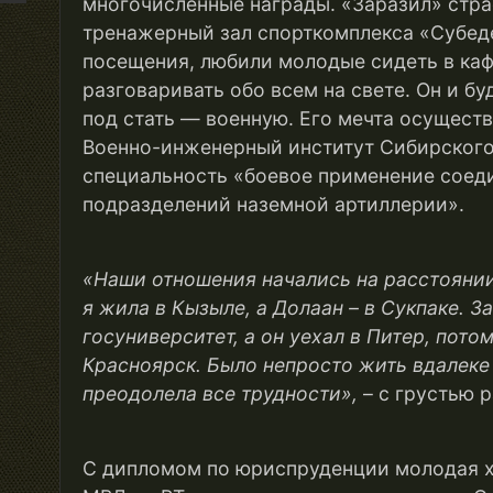
многочисленные награды. «Заразил» стра
тренажерный зал спорткомплекса «Субед
посещения, любили молодые сидеть в каф
разговаривать обо всем на свете. Он и 
под стать — военную. Его мечта осуществи
Военно-инженерный институт Сибирского
специальность «боевое применение соеди
подразделений наземной артиллерии».
«Наши отношения начались
на
расстояни
я
жила в Кызыле, а
Долаан
– в Сукпаке. З
госуниверситет, а
он
уехал в Питер
, потом
Красноярск. Было непросто жить вдалеке 
преодолела все трудности
»
,
– с грустью 
С дипломом по юриспруденции молодая х