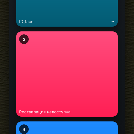
ID_face
3
Реставрация недоступна
4