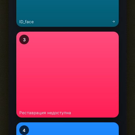
ID_face
3
Реставрация недоступна
4