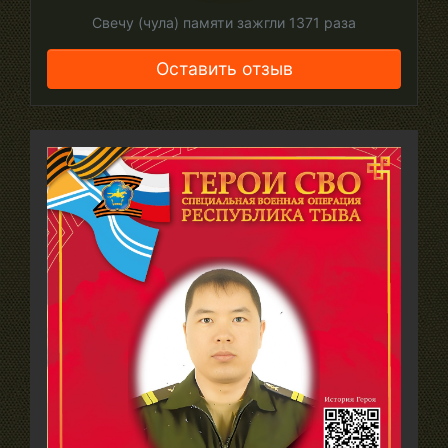
Свечу (чула) памяти зажгли
1371
раза
Оставить отзыв