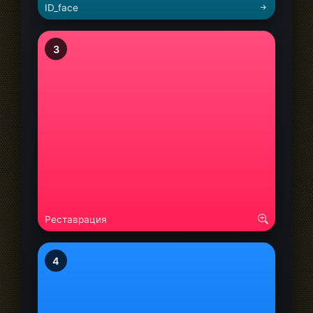
ID_face
3
Реставрация
4