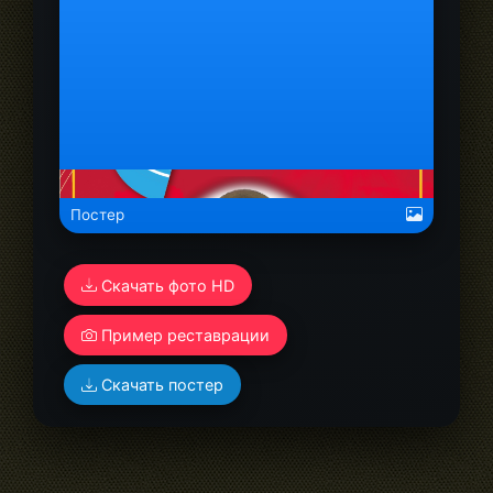
alt="Билзен Эдуард Владимирович">
Постер
Скачать фото HD
Пример реставрации
Скачать постер