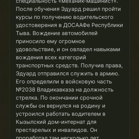
специальность «механик-машинист».
После обучения Эдуард решил пройти
курсы по получению водительского
удостоверения в ДОСААФе Республики
Тыва. Вождение автомобилей
приносило ему огромное
удовольствие, и он овладел навыками
вождения всех категорий
транспортных средств. Получив права,
Эдуард отправился служить в армию.
Его определили в войсковую часть
№2038 Владикавказа на должность
стрелка. По окончании срочной
службы он вернулся на родину и
устроился работать водителем в
Кызылский дом-интернат для
престарелых и инвалидов. Он
проработал там несколько лет,