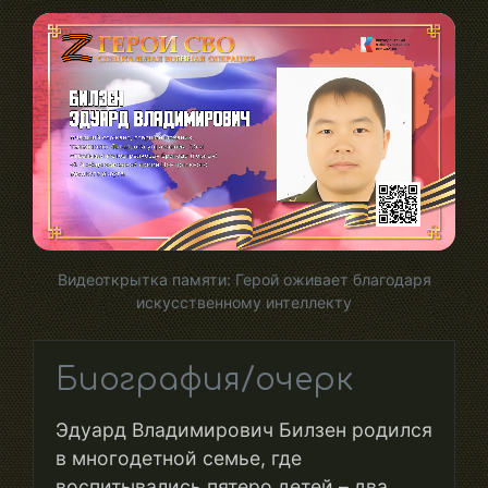
Видеоткрытка памяти: Герой оживает благодаря
искусственному интеллекту
Биография/очерк
Эдуард Владимирович Билзен родился
в многодетной семье, где
воспитывались пятеро детей – два