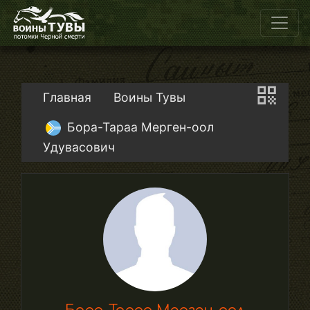
Главная
Воины Тувы
Бора-Тараа Мерген-оол
Удувасович