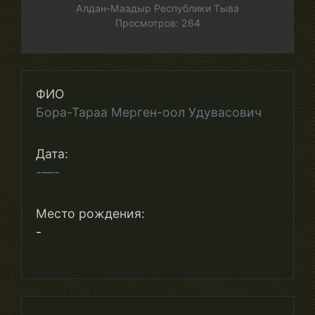
Алдан-Маадыр Республики Тыва
Просмотров: 264
ФИО
Бора-Тараа Мерген-оол Удувасович
Дата:
-—-
Место рождения:
-