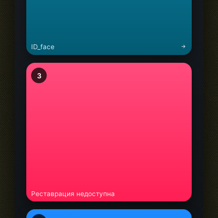
ID_face
3
Реставрация недоступна