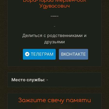
Бора-Тараа Мерген-оол
Удувасович
-—-
-
Делиться с родственниками и
друзьями
ТЕЛЕГРАМ
ВКОНТАКТЕ
Место службы:
-
Зажгите свечу памяти