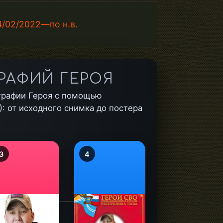
/02/2022—по н.в.
РАФИЙ ГЕРОЯ
графии Героя с помощью
: от исходного снимка до постера
3
4
alt="Монгуш
Альберт