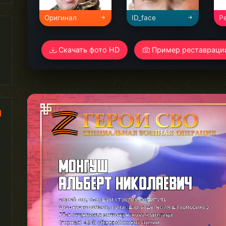
Оригинал
ID_face
Р
Скачать фото HD
Пример реставраци
и