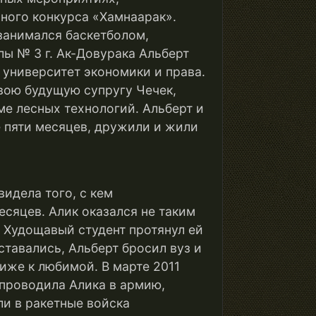
ного конкурса «Хамнаарак».
занимался баскетболом,
лы № 3 г. Ак-Довурака Альберт
 университет экономики и права.
вою будущую супругу Чечек,
ме лесных технологий. Альберт и
е пяти месяцев, дружили и жили
видела того, с кем
сяцев. Алик оказался не таким
. Худощавый студент протянул ей
ставались, Альберт бросил вуз и
иже к любимой. В марте 2011
а проводила Алика в армию,
ли в ракетные войска