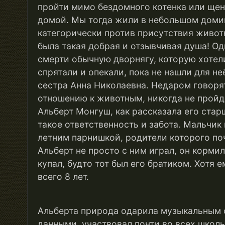
пройти мимо бездомного котенка или щенк
домой. Мы тогда жили в небольшом домик
категорически против присутствия животн
была такая добрая и отзывчивая душа! Од
смерти обычную дворнягу, которую хотел
спрятали и опекали, пока не нашли для н
сестра Анна Николаевна. Недаром говорят
отношению к животным, никогда не пройд
Альберт Монгуш, как рассказала его старш
такое ответственность и забота. Мальчик
летним парнишкой, родители которого по
Альберт не просто с ним играл, он корм
купал, будто тот был его братиком. Хотя 
всего 8 лет.
Альберта природа одарила музыкальным
данными, участвовал почти во всех школ