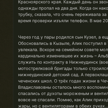
Красноярского края. Каждый день он звон
однажды пропал на два дня. Когда он нако
трубку, сказала, что очень переживала за 
время проверки изъяли телефон. В мае 20
Через год у пары родился сын Кузел, а ещ
Обосновались в Кызыле, Алик поступил в 
увлекала. Вскоре на семейном совете мо
кардинально изменившее их жизнь – Альб
служить по контракту в Нижнеудинск (во
мотострелковой бригады только строился
нижнеудинский детский сад. А первоклаш
чеченских школ. О трёх годах жизни в Че
Владиславовны осталось много воспомин
спасались от духоты мороженым и вентил
вовсе не спасали. Помню, как Алик прихо
жары, но с вентиляторами в обеих руках...