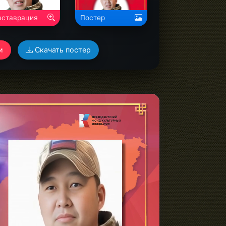
Николаевич">
еставрация
Постер
и
Скачать постер