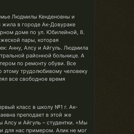
емье Людмилы Кенденовны и
 жила в городе Ак-Довураке
рном доме по ул. Юбилейной, 8.
жеской пары, которая
ек: Анну, Алсу и Айгуль. Людмила
нтральной районной больнице. А
ером по ремонту обуви. Все
тер этому трудолюбивому человеку
лял все свободное время
рвый класс в школу №1 г. Ак-
аевна преподает в этой же
ы Алсу и Айгуль – студентки. «Мы
ли для нас примером. Алик не мог