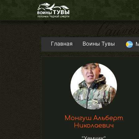
Главная
Воины Тувы
М
Монгуш Альберт
Николаевич
"Хемчик"