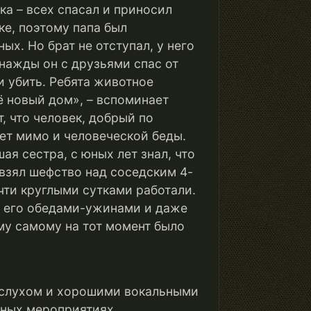
а – всех спасал и приносил
е, поэтому папа был
ых. Но брат не отступал, у него
нажды он с друзьями спас от
и убить. Ребята животное
её новый дом», – вспоминает
, что человек, добрый по
ет мимо и человеческой беды.
ая сестра, с юных лет знал, что
 взял шефство над соседским 4-
чти круглыми сутками работали.
ил его обедами-ужинами и даже
ему самому на тот момент было
 слухом и хорошими вокальными
ьных мероприятиях,