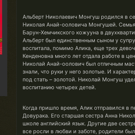
Альберт Николаевич Монгуш родился в с
Николая Анай-ооловича Монгушей. Семья
Барун-Хемчикского кожууна в двухкварти
Альберт был единственным сыном у супру
воспитала, помимо Алика, еще трех девоч
Кенденовна много лет отдала работе в це
Николай Анай-оолович был отличным маст
знали, что руки у него золотые. И харак
под стать – золотой. Николай Монгуш уде
воспитанию четырех детей.
Когда пришло время, Алик отправился в пе
Довурака. Его старшая сестра Анна Никол
школе английский язык. Другие две сестр
все росли в любви и заботе, родители бы