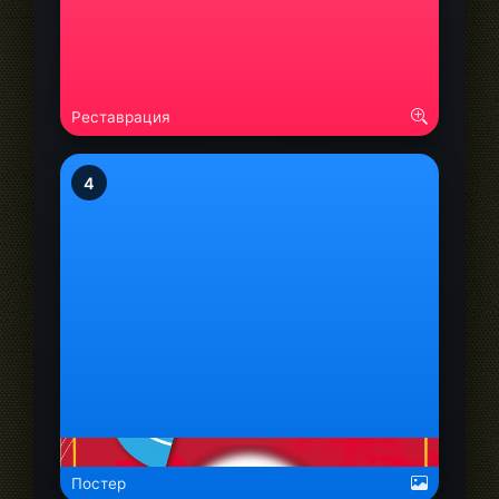
Реставрация
4
alt="Дондуп Белек Анатольевич">
Постер