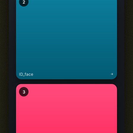
2
ID_face
3