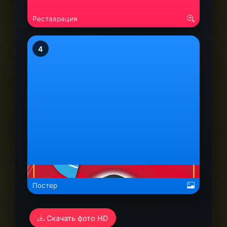
Реставрация
4
alt="Бурбу Сергей Степанович">
Постер
Скачать фото HD