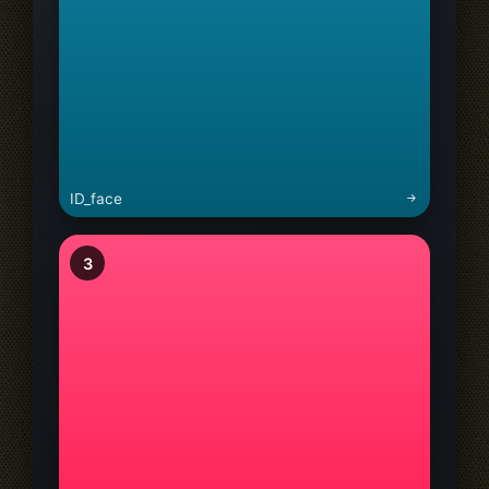
ID_face
3