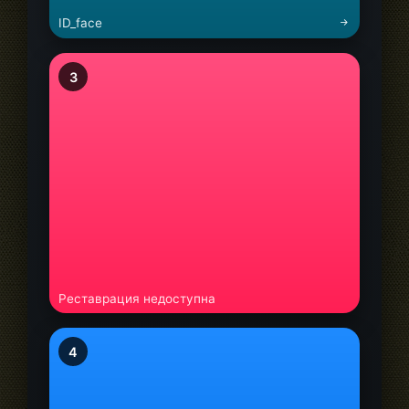
ID_face
3
Реставрация недоступна
4