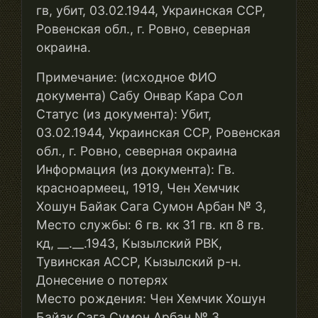
гв, убит, 03.02.1944, Украинская ССР,
Ровенская обл., г. Ровно, северная
окраина.
Примечание: (исходное ФИО
документа) Сабу Онвар Кара Сол
Статус (из документа): Убит,
03.02.1944, Украинская ССР, Ровенская
обл., г. Ровно, северная окраина
Информация (из документа): Гв.
красноармеец, 1919, Чен Хемчик
Хошун Байак Сага Сумон Арбан № 3,
Место службы: 6 гв. кк 31 гв. кп 8 гв.
кд, __.__.1943, Кызылский РВК,
Тувинская АССР, Кызылский р-н.
Донесение о потерях
Место рождения: Чен Хемчик Хошун
Байак Сага Сумон Арбан № 3