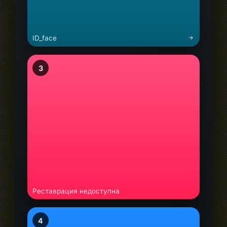
ID_face
3
Реставрация недоступна
4