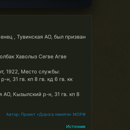
женец , Тувинская АО, был призван
олбак Хаволыз Сегве Агве
нт, 1922, Место службы:
, 31 гв. кп 8 гв. кд 6 гв. кк
АО, Кызылский р-н, 31 гв. кп 8
Автор: Проект «Дорога памяти» МОРФ
Источник