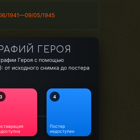
/06/1941—09/05/1945
РАФИЙ ГЕРОЯ
графии Героя с помощью
: от исходного снимка до постера
3
4
еставрация
Постер
едоступна
недоступен