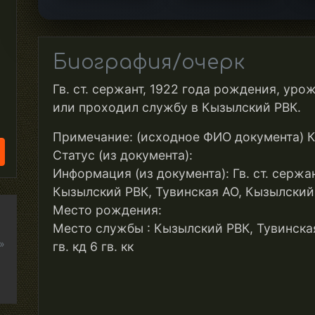
Биография/очерк
Гв. ст. сержант, 1922 года рождения, уро
или проходил службу в Кызылский РВК.
Примечание: (исходное ФИО документа) К
Статус (из документа):
Информация (из документа): Гв. ст. сержа
Кызылский РВК, Тувинская АО, Кызылский р-н
Место рождения:
Место службы : Кызылский РВК, Тувинская 
»
гв. кд 6 гв. кк